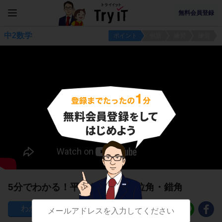
無料会員登録
中2数学
ポイント
例題
練習
練習
5分でわかる！平行なときの同位角・錯角
264