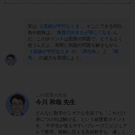
実は
２直線が平行なとき
、そこにできる同位
角や錯角は、
角度の大きさが等しくなる
ん
だ。このポイントは図形の問題で、とてもよく
使うんだよ。実際に例題の問題を解きながら、
２直線が平行なとき
の
「同位角」
と
「錯
角」
の威力を実感しよう。
この授業の先生
今川 和哉 先生
どんなに数学がニガテな生徒でも「これだけ
身につければ解ける」という超重要ポイント
を、 中学生が覚えやすいフレーズとビジュア
ルで整理。難解に思える高校数学も、優しく