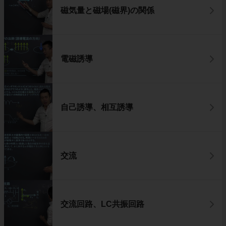
磁気量と磁場(磁界)の関係
電磁誘導
自己誘導、相互誘導
交流
交流回路、LC共振回路