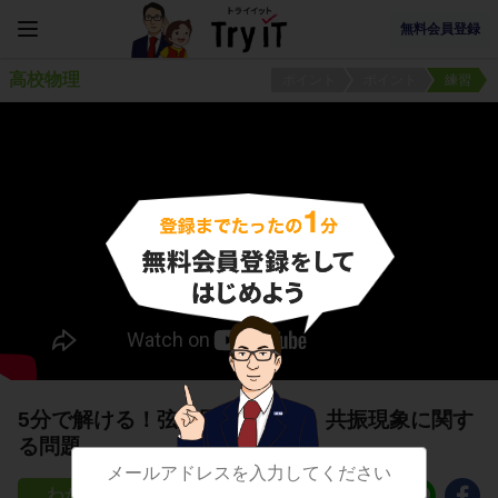
無料会員登録
高校物理
ポイント
ポイント
練習
5分で解ける！弦の固有振動数、共振現象に関す
る問題
43