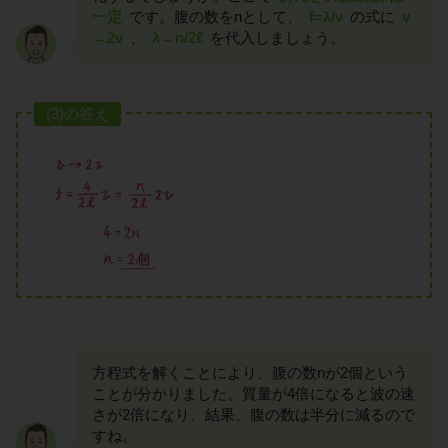
一定
です。腹の数をnとして、
f=λ/v
の式に
v
→2v
、
λ→n/2ℓ
を代入しましょう。
(3)の答え
方程式を解くことにより、腹の数nが2個という
ことが分かりました。質量が4倍になると波の速
さが2倍になり、結果、腹の数は半分に減るので
すね。