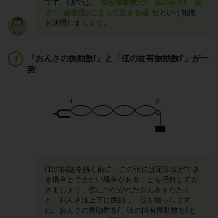
です。(3)では、
固有振動数fが、弦の長さℓ、張
力T、線密度ρによって定まる値
だという知識
を活用しましょう。
「おんさの振動数f」と「弦の固有振動数f'」が一
致
(1)の問題を解く前に、この弦には定常波ができ
る場合とできない場合があることを理解してお
きましょう。弦につながれたおんさをたたく
と、おんさは上下に振動し、弦を揺らします
ね。おんさの振動数をf、弦の固有振動数をf'と