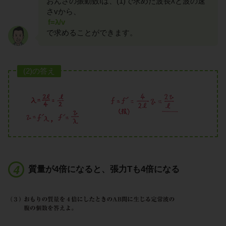
おんさの振動数fは、(1)で求めた波長λと波の速
さvから、
f=λ/v
で求めることができます。
(2)の答え
質量が4倍になると、張力Tも4倍になる