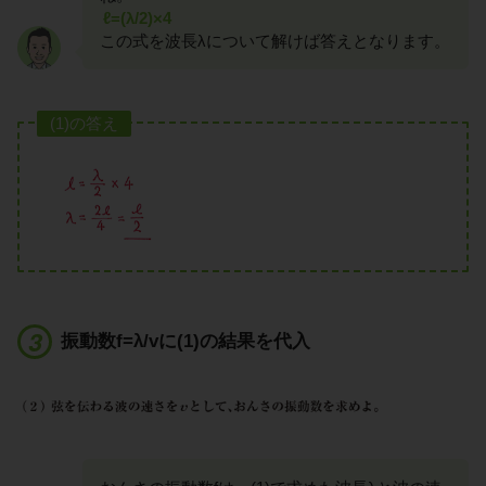
ℓ=(λ/2)×4
この式を波長λについて解けば答えとなります。
(1)の答え
振動数f=λ/vに(1)の結果を代入