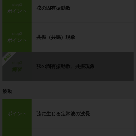
step1
弦の固有振動数
ポイント
step2
共振（共鳴）現象
ポイント
勉強中
step3
弦の固有振動数、共振現象
練習
波動
ポイント
弦に生じる定常波の波長