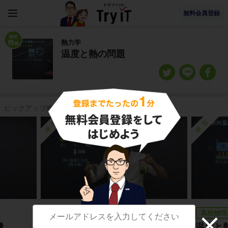
無料会員登録
熱力学
温度と熱の問題
ピックアップ映像授業
練習
練習
高校物理基礎
高校物理
量
熱量保存の法則
温度と