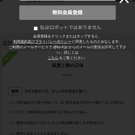
会員登録をクリックまたはタップすると、
利用規約及びプライバシーポリシー
に同意したものとみなします。
温度と熱の練習・例題ピックアップ
ご利用のメールサービスで @try-it.jp からのメールの受信を許可して下さ
い。詳しくは
練習
こちら
をご覧ください。
温度と熱の正体