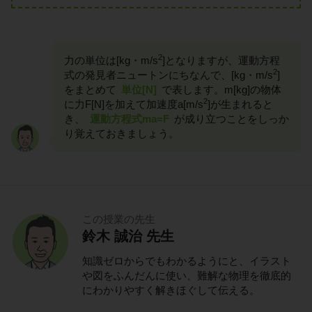
2
力の単位は[kg・m/s
]となりますが、運動方程
2
式の発見者ニュートンにちなんで、[kg・m/s
]
をまとめて
単位[N]
で表します。m[kg]の物体
2
に力F[N]を加えて加速度a[m/s
]が生まれると
き、
運動方程式ma=F
が成り立つことをしっか
り覚えておきましょう。
この授業の先生
鈴木 誠治 先生
知識ゼロからでもわかるようにと、イラスト
や図をふんだんに使い、難解な物理を徹底的
にわかりやすく解きほぐして伝える。