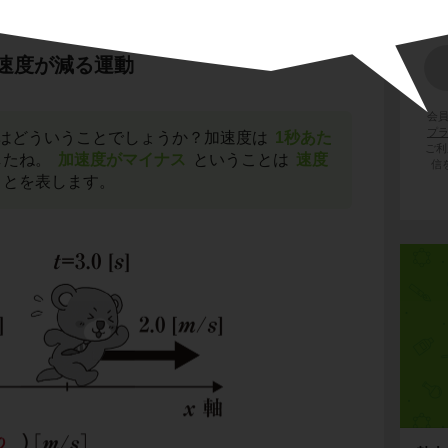
速度が減る運動
会
プ
はどういうことでしょうか？加速度は
1秒あた
ご利
したね。
加速度がマイナス
ということは
速度
信
ことを表します。