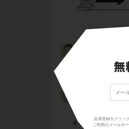
時刻0[s]のクマちゃんの
減りました。速度が
ょうか？
加速度は、増えた速
速度は
(後の速度)ー
度が減ると、増えた
ス
になります。
会員登録をクリッ
ご利用のメールサービ