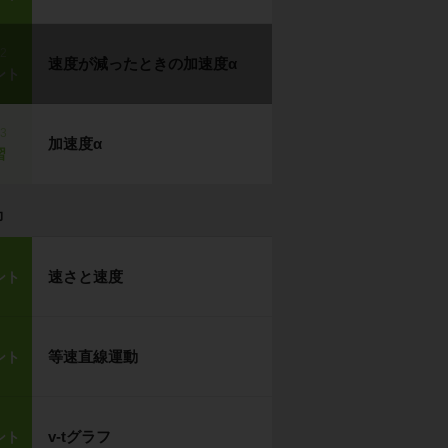
p2
速度が減ったときの加速度α
ント
p3
加速度α
習
力
速さと速度
ント
等速直線運動
ント
v-tグラフ
ント