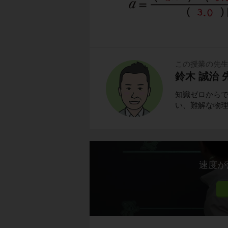
この授業の先
鈴木 誠治 
知識ゼロから
い、難解な物
速度が