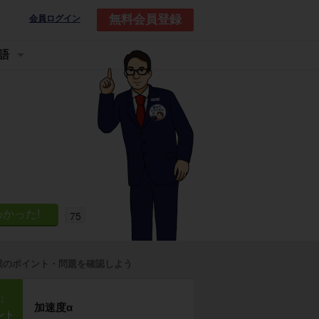
無料会員登録
会員ログイン
語
75
業のポイント・問題を確認しよう
p1
加速度α
ント