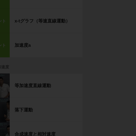
x-tグラフ（等速直線運動）
ント
加速度a
ント
加速度
等加速度直線運動
落下運動
合成速度と相対速度