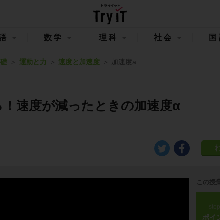
語
数学
理科
社会
国
基礎
運動と力
速度と加速度
加速度a
る！速度が減ったときの加速度α
この授
ste
ポイ