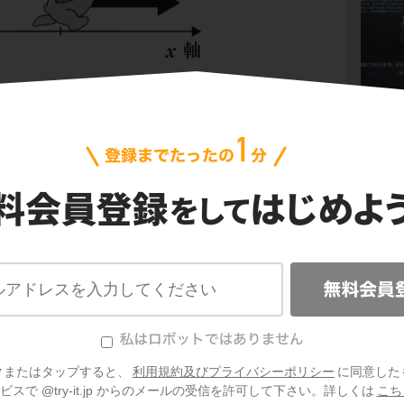
速度は5.0[m/s]ですが、3.0[s]後に2.0[m/s]に
減った場合の加速度はどう求めたらよいのでし
度をかかった時間で割ったものでした。増えた
(前の速度)
で求められますね。今回のように速
速度はマイナスになるため、
加速度もマイナ
クまたはタップすると、
利用規約及びプライバシーポリシー
に同意した
スで @try-it.jp からのメールの受信を許可して下さい。詳しくは
こち