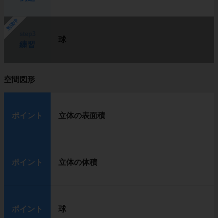
勉強中
step3
球
練習
空間図形
ポイント
立体の表面積
ポイント
立体の体積
ポイント
球