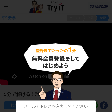
無料会員登録
中1数学
ポイント
例題
練習
5分で解ける！球に関する問題
134