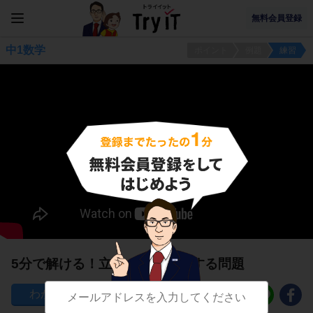
無料会員登録
中1数学
ポイント
例題
練習
5分で解ける！立体の体積に関する問題
221