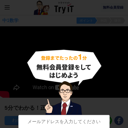
無料会員登録
中1数学
ポイント
例題
練習
5分でわかる！正多面体
346