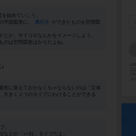
習を始めていこう。
の平面図形に、
奥行き
ができたものを空間図
ドとか、サイコロなんかをイメージしよう。
ものは空間図形ばかりだよね。
柱」
会
プ
ご利
信
最初に覚えておかなくちゃならないのは「立体
、大きく２つのタイプにわけることができる
イプ。
柱などが「○○柱」タイプだよ。