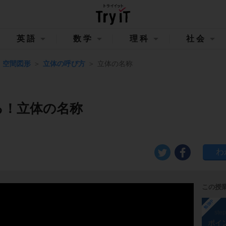
英語
数学
理科
社会
空間図形
立体の呼び方
立体の名称
る！立体の名称
この授
勉強中
ste
ポイ