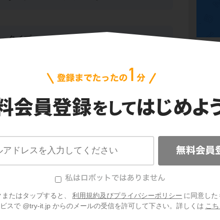
い」タイプ。
、円すいなどが「○○すい」タイプだよ。
正負
文字
てっぺん」に注目
方程
てもまぎらわしく感じるんだけど、
「底」
と
比例
目するとしっかり見分けがつくんだよ。
平面
資料
ったら「三角～」になるし、円だったら「円
クまたはタップすると、
利用規約及びプライバシーポリシー
に同意した
スで @try-it.jp からのメールの受信を許可して下さい。詳しくは
こち