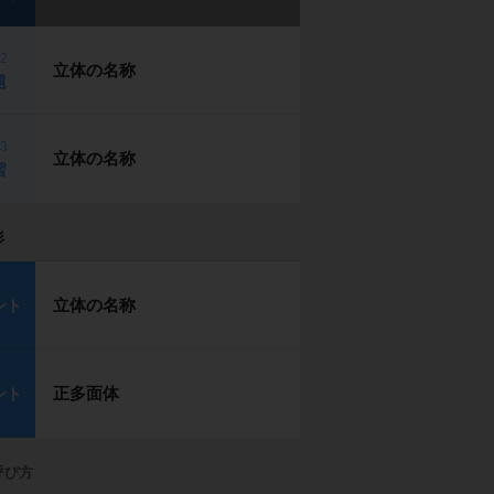
p2
立体の名称
題
p3
立体の名称
習
形
立体の名称
ント
正多面体
ント
呼び方