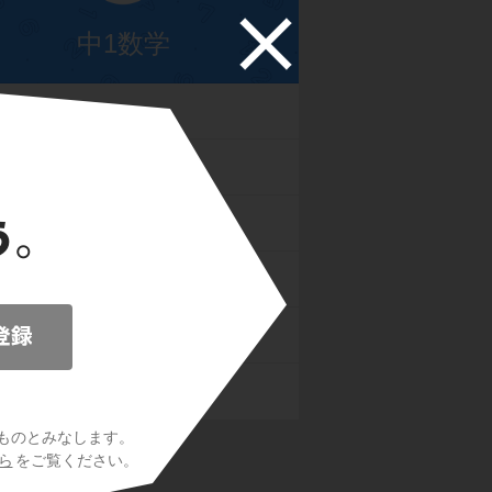
中1数学
の数
と式
式
と反比例
図形
の整理
ものとみなします。
ら
をご覧ください。