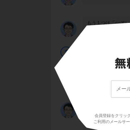
もう１つは「○○す
三角すいや四角すい
呼び方は「底」と「
立体の呼び方は、と
「てっぺん」
に注
「底」が、三角形だ
～」になるんだ。
会員登録をクリッ
ご利用のメールサービ