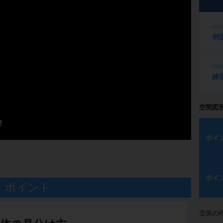
ste
例
ste
練
空間図
ポイ
ポイ
ポイント
立体の