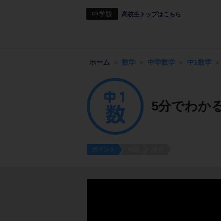
中学版
高校生トップはこちら
ホーム
数学
中学数学
中1数学
5分でわか
ポイント
例題
練習