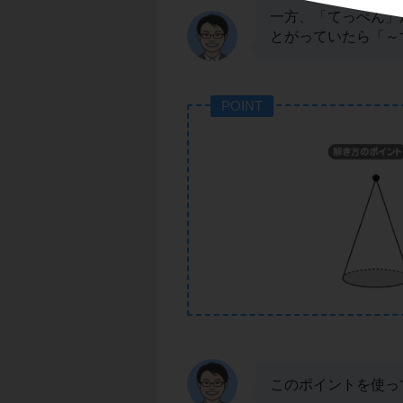
一方、「てっぺん」
とがっていたら「～
POINT
このポイントを使っ