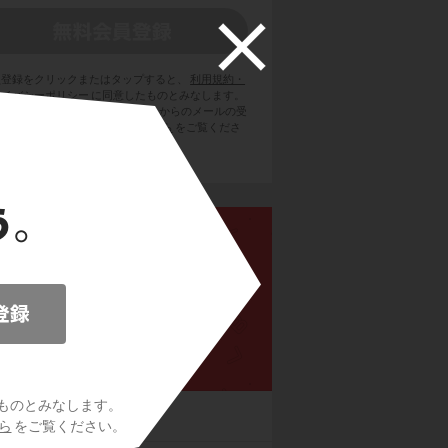
員登録をクリックまたはタップすると、
利用規約・
ライバシーポリシー
に同意したものとみなします。
用のメールサービスで @try-it.jp からのメールの受
を許可して下さい。詳しくは
こちら
をご覧くださ
い。
高校英語構文
ものとみなします。
の眺め方
ら
をご覧ください。