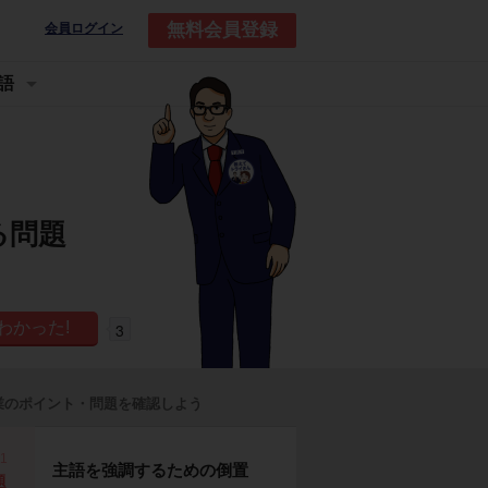
無料会員登録
会員ログイン
語
る問題
3
業のポイント・問題を確認しよう
p1
主語を強調するための倒置
題