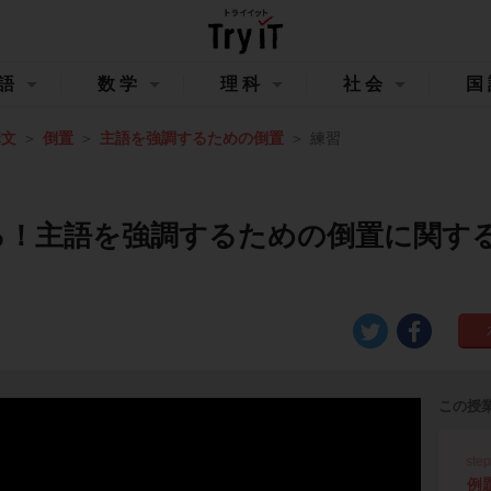
語
数学
理科
社会
国
構文
倒置
主語を強調するための倒置
練習
る！主語を強調するための倒置に関す
この授
ste
例