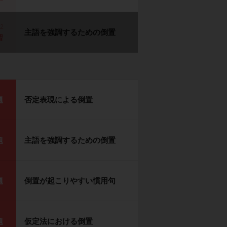
p2
主語を強調するための倒置
習
否定表現による倒置
題
主語を強調するための倒置
題
倒置が起こりやすい慣用句
題
仮定法における倒置
題