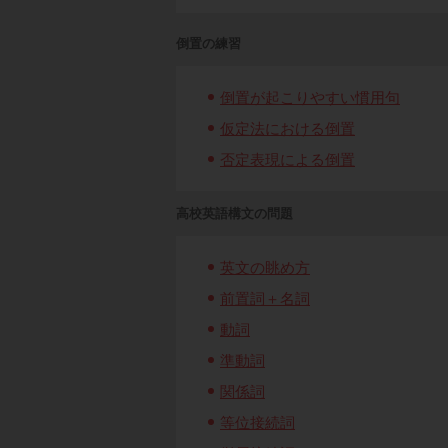
倒置の練習
倒置が起こりやすい慣用句
仮定法における倒置
否定表現による倒置
高校英語構文の問題
英文の眺め方
前置詞＋名詞
動詞
準動詞
関係詞
等位接続詞