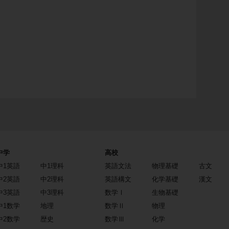
中学
高校
中1英語
中1理科
英語文法
物理基礎
古文
中2英語
中2理科
英語構文
化学基礎
漢文
中3英語
中3理科
数学Ⅰ
生物基礎
中1数学
地理
数学Ⅱ
物理
中2数学
歴史
数学Ⅲ
化学