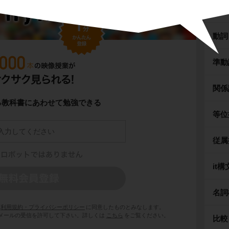
前置
動詞
準動
関係
これでわかる！
る教科書にあわせて勉強できる
練習の解説授業
等位
従属
ァベットの大文字と小文字を読む問題だね。
it構
音を選ぶ問題だよ。
りと発音を確認しておこう。
名詞
利用規約・プライバシーポリシー
に同意したものとみなします。
 からのメールの受信を許可して下さい。詳しくは
こちら
をご覧ください。
比較