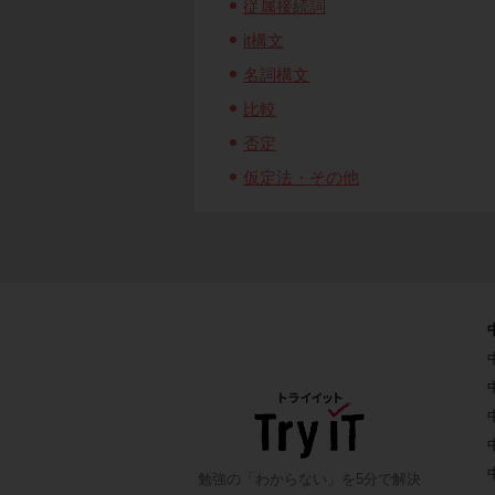
従属接続詞
it構文
名詞構文
比較
否定
仮定法・その他
勉強の「わからない」を5分で解決