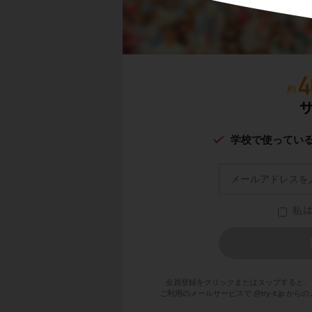
解説
学校で使ってい
練習1と２はアルフ
練習3は、共通する
動画をみて、しっか
会員登録をクリックまたはタップすると、
ご利用のメールサービスで @try-it.jp
練習３の答え