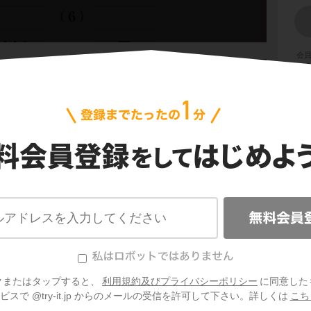
会
プ
ご利
信
を強調するための倒置
3
達にシェアしよう！
クまたはタップすると、
利用規約及びプライバシーポリシー
に同意した
英文
スで @try-it.jp からのメールの受信を許可して下さい。詳しくは
こち