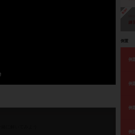
勉強中
ste
練
倒置
例
例
例
一緒に解いてみよう
例