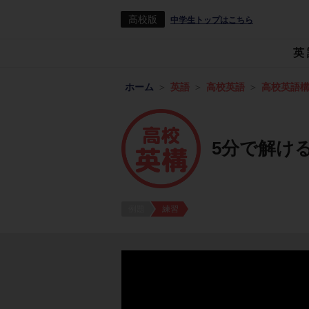
高校版
中学生トップはこちら
英
ホーム
英語
高校英語
高校英語
5分で解け
例題
練習