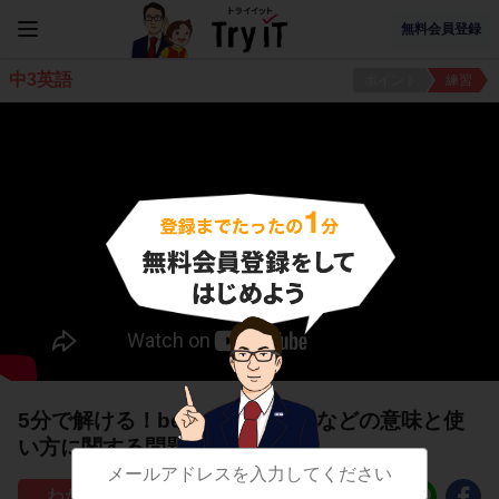
無料会員登録
中3英語
ポイント
練習
5分で解ける！be happy to do などの意味と使
い方に関する問題
146