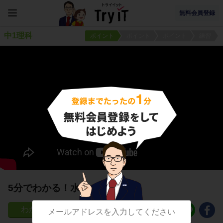
無料会員登録
中1理科
ポイント
ポイント
ポイント
練習
5分でわかる！水素の性質
795