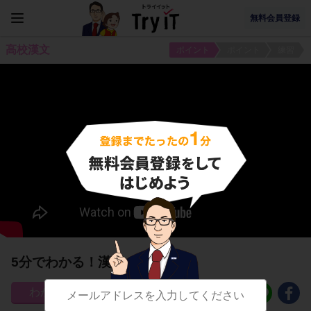
無料会員登録
高校漢文
ポイント
ポイント
練習
5分でわかる！漢詩の押韻
341