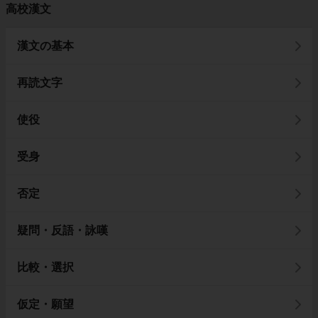
高校漢文
漢文の基本
再読文字
使役
受身
否定
疑問・反語・詠嘆
比較・選択
仮定・願望