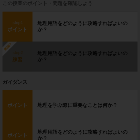
そんな気候の中で暮らしているのが
イヌイッ
この授業のポイント・問題を確認しよう
ト
です。
step1
地理用語をどのように攻略すればよいの
ポイント
か？
イヌイットの生活の中心は
狩り
で、アザラシ
や
カリブー（野生のトナカイ）
を捕って食べ
勉強中
ています。
step2
地理用語をどのように攻略すればよいの
練習
か？
雪や氷を固めて作ったイヌイットの住居を、
イ
グルー
と呼びます。
ガイダンス
答え
ポイント
地理を学ぶ際に重要なことは何か？
地理用語をどのように攻略すればよいの
ポイント
か？