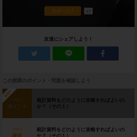
このような場所を
寒帯
と呼びます。
17
農作物も育たないほど寒いカナダ北部にも、生
活を営む人々がいます。
イヌイット
と呼ばれる人たちです。
彼らはいったいどんな暮らしをしているのでし
ょうか？
友達にシェアしよう！
住居はイグルー、移動は犬ぞり
この授業のポイント・問題を確認しよう
勉強中
step1
統計資料をどのように攻略すればよいの
ポイント
か？（その１）
step2
統計資料をどのように攻略すればよいの
左の写真に写っているのは、
イグルー
と呼ば
練習
か？（その１）
れる、雪や氷で作った建物です。