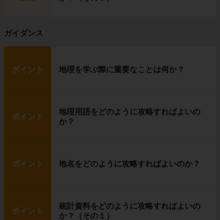
右の写真は
犬ぞり
です。
ガイダンス
イヌイットは、
狩り
を中心に生活していま
す。
ポイント
地理を学ぶ際に重要なことは何か？
普段は
イグルー
に住み、獲物を追いかける時
に
犬ぞり
を使います。
イヌイットたちの獲物は、
トナカイ（カリブ
ー）
や
アザラシ
です。
地理用語をどのように攻略すればよいの
農作物が育たない代わりに、獲物の肉を食べて
ポイント
か？
暮らしているというわけです。
ポイント
地名をどのように攻略すればよいのか？
統計資料をどのように攻略すればよいの
ポイント
か？（その１）