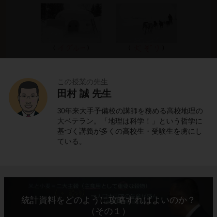
この授業の先生
田村 誠 先生
これでわかる！
30年来大手予備校の講師を務める高校地理の
ポイントの解説授業
大ベテラン。「地理は科学！」という哲学に
基づく講義が多くの高校生・受験生を虜にし
ている。
氷と雪の寒帯に住むイヌイット
北アメリカ大陸に位置する
カナダ
。
統計資料をどのように攻略すればよいのか？
カナダの北部は、一年中気温が低く、一年の大
（その１）
半は氷と雪に覆われています。