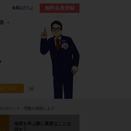
無料会員登録
会員ログイン
語
？
76
業のポイント・問題を確認しよう
p1
地理を学ぶ際に重要なことは
何か？
ント