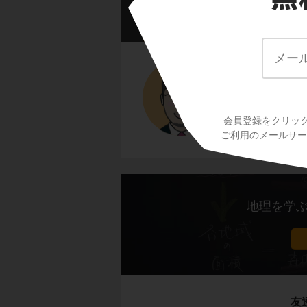
氷と雪の寒帯に住む
この授業の先
田村 誠 先
北アメリカ大陸に位
カナダの北部は、一
30年来大手予
ています。
科学！」とい
会員登録をクリッ
このような場所を
ている。
ご利用のメールサービ
農作物も育たないほ
す。
イヌイット
と呼ば
彼らはいったいどん
地理を学
住居はイグルー、移
友