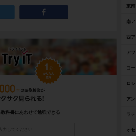
東南
南ア
西ア
アフ
るのは、
イグルー
と呼ばれる、雪や氷で作っ
ヨー
です。
ロシ
り
を中心に生活しています。
アン
住み、獲物を追いかける時に
犬ぞり
を使いま
る教科書にあわせて勉強できる
ラテ
物は、
トナカイ（カリブー）
や
アザラシ
で
オセ
わりに、獲物の肉を食べて暮らしているという