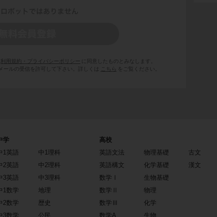
利用規約・プライバシーポリシー
に同意したものとみなします。
 からのメールの受信を許可して下さい。詳しくは
こちら
をご覧ください。
中学
高校
中1英語
中1理科
英語文法
物理基礎
古文
中2英語
中2理科
英語構文
化学基礎
漢文
中3英語
中3理科
数学Ⅰ
生物基礎
中1数学
地理
数学Ⅱ
物理
中2数学
歴史
数学Ⅲ
化学
中3数学
公民
数学A
生物