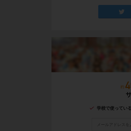
左の写真に写ってい
た建物です。
右の写真は
犬ぞり
イヌイットは、
狩
普段は
イグルー
に
学校で使ってい
す。
イヌイットたちの獲
す。
農作物が育たない代