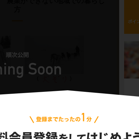
 農業ができない地域での暮らし
方
ポイ
これでわかる！
ントの解説授業