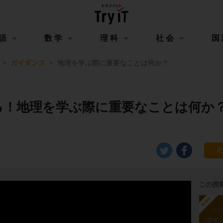
語
数学
理科
社会
国
ガイダンス
地理を学ぶ際に重要なことは何か？
る！地理を学ぶ際に重要なことは何か
この授
勉強中
ste
ポイ