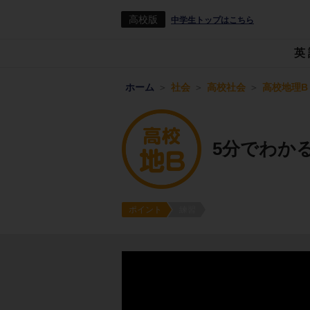
高校版
中学生トップはこちら
英
ホーム
社会
高校社会
高校地理B
5分でわか
ポイント
練習