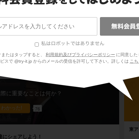
イヌイット
会
生
プ
ご利
生
置する
カナダ
。
信
年中気温が低く、一年の大半は氷と雪に覆われ
備校の講師を務める高校地理の大ベテラン。「地理は
う哲学に基づく講義が多くの高校生・受験生を虜にし
クまたはタップすると、
利用規約及びプライバシーポリシー
に同意した
寒帯
と呼びます。
スで @try-it.jp からのメールの受信を許可して下さい。詳しくは
こち
ど寒いカナダ北部にも、生活を営む人々がいま
れる人たちです。
な暮らしをしているのでしょうか？
ぶ際に重要なことは何か？
76
動は犬ぞり
東ア
達にシェアしよう！