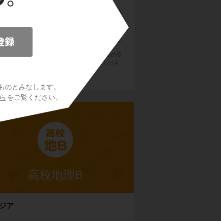
員登録をクリックまたはタップすると、
利用規約・
ライバシーポリシー
に同意したものとみなします。
用のメールサービスで @try-it.jp からのメールの受
を許可して下さい。詳しくは
こちら
をご覧くださ
い。
ものとみなします。
ら
をご覧ください。
高校地理B
ジア