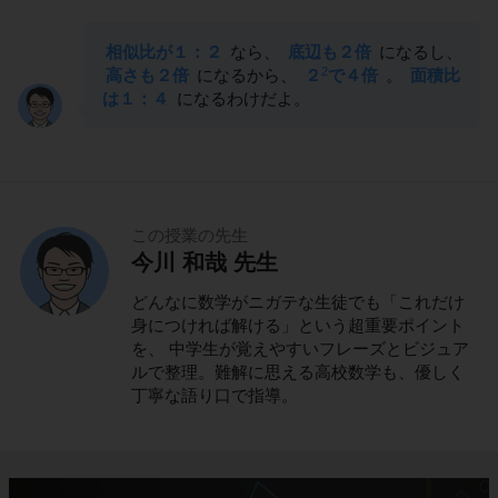
相似比が１：２
なら、
底辺も２倍
になるし、
2
高さも２倍
になるから、
２
で４倍
。
面積比
は１：４
になるわけだよ。
この授業の先生
今川 和哉 先生
どんなに数学がニガテな生徒でも「これだけ
身につければ解ける」という超重要ポイント
を、 中学生が覚えやすいフレーズとビジュア
ルで整理。難解に思える高校数学も、優しく
丁寧な語り口で指導。