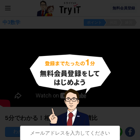
無料会員登録
中3数学
ポイント
例題
練習
5分でわかる！相似な図形の面積比
346