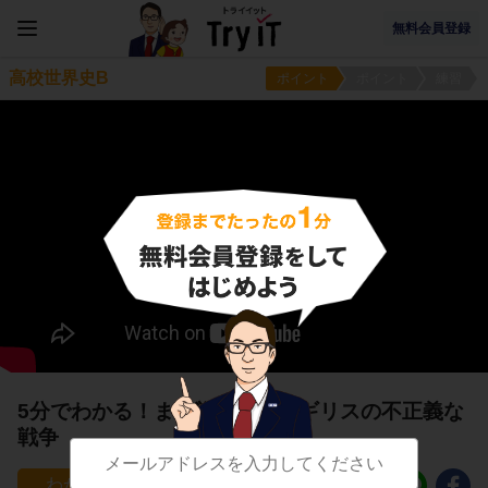
無料会員登録
高校世界史B
ポイント
ポイント
練習
5分でわかる！また戦争！？イギリスの不正義な
戦争
219