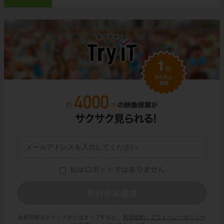
最後に
一番右の観察器具
は、
双眼実体顕微鏡
です。
双眼実体顕微鏡は、３つの観察器具の中で唯
一、観察するものを立体的に見ることができま
す。
ただし、顕微鏡とくらべると、倍率は低くなっ
ています。
会員登録をクリックまたはタップすると、
利用規約・プライバシーポリシー