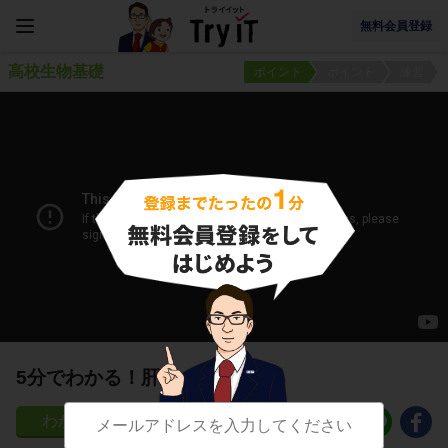
無料会員登録
高校生物基礎
ポイント
ポイント
練習
5分でわかる！肝臓の働き④⑤
153