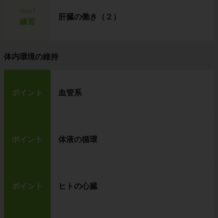
step3
肝臓の働き（２）
練習
左の虫メガネ
の名前を、
ルーペ
といいます。
ルーペは、小さくてどこにでも持ち運べるた
体内環境の維持
め、手軽に観察が行える
ところが魅力です。
しかし、ルーペは他の観察器具に比べ、ものを
あまり大きく見ることはできません。
つまり、
倍率が低い
という欠点があります。
ポイント
血管系
倍率が高い顕微鏡
ポイント
体液の循環
ポイント
ヒトの心臓