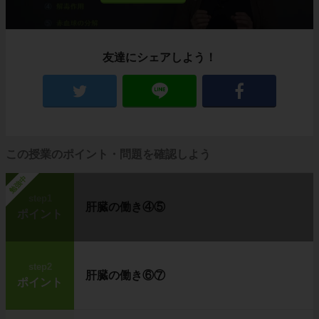
す。
観察に使う器具の名称と特徴を覚えていきまし
ょう。
友達にシェアしよう！
手軽に観察できるルーペ
まずは次の表をみてください。
この授業のポイント・問題を確認しよう
勉強中
step1
肝臓の働き④⑤
ポイント
step2
肝臓の働き⑥⑦
ポイント