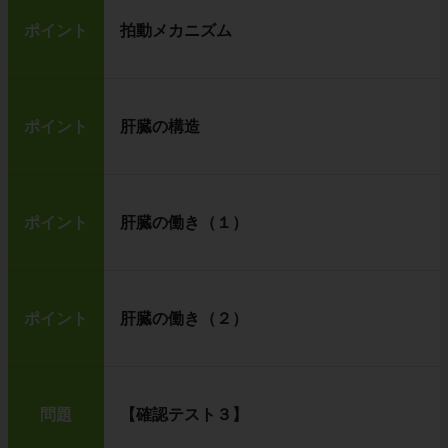
ポイント
拍動メカニズム
ポイント
肝臓の構造
真ん中の観察器具
は
顕微鏡
です。
顕微鏡は、倍率が高く、物をとても大きく見る
ポイント
肝臓の働き（１）
ことができる
点で優れています。
ただし、顕微鏡は、観察するものに対して下か
ら光を当てて見る道具なので、ものをうすくき
らないと観察できません。
ポイント
肝臓の働き（２）
立体的に観察できる双眼実体顕微鏡
問題
【確認テスト３】