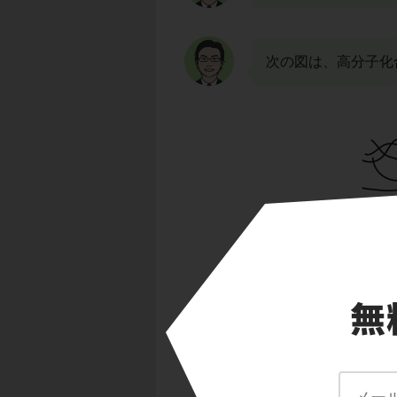
次の図は、高分子化
一本一本の線が高分