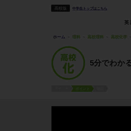
高校版
中学生トップはこちら
英
ホーム
理科
高校理科
高校化学
5分でわか
ポイント
ポイント
練習