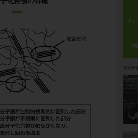
分子化合物の特徴
ポイ
問
高分子