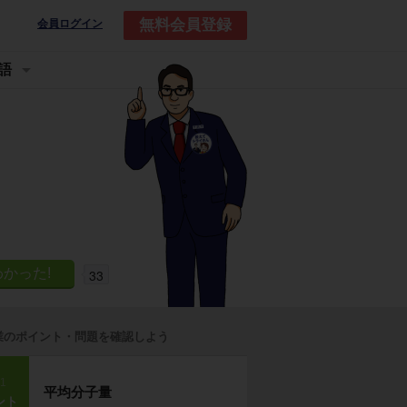
無料会員登録
会員ログイン
語
33
業のポイント・問題を確認しよう
p1
平均分子量
ント