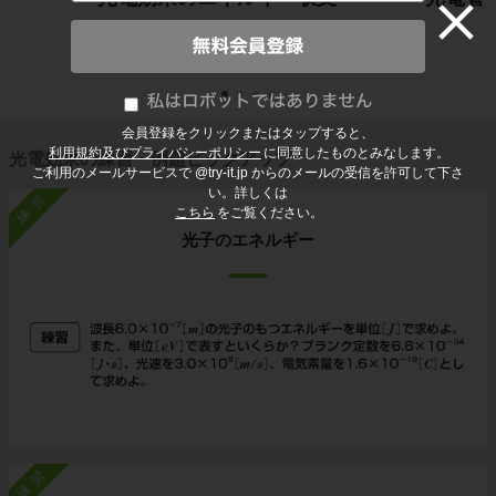
会員登録をクリックまたはタップすると、
利用規約及びプライバシーポリシー
に同意したものとみなします。
光電効果の練習・例題ピックアップ
ご利用のメールサービスで @try-it.jp からのメールの受信を許可して下さ
い。詳しくは
練習
こちら
をご覧ください。
光子のエネルギー
練習