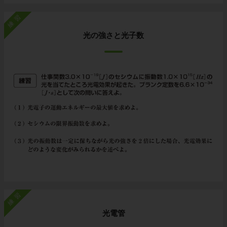
練習
光の強さと光子数
練習
光電管