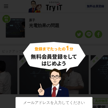
無料会員登録
原子
光電効果の問題
ピックアップ映像授業
練習
練習
高校物理
高校物理
光電効果のエネルギー収支
光電管