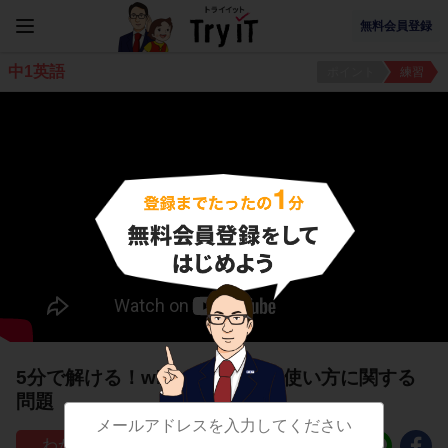
無料会員登録
中1英語
ポイント
練習
5分で解ける！whose の意味と使い方に関する
問題
145