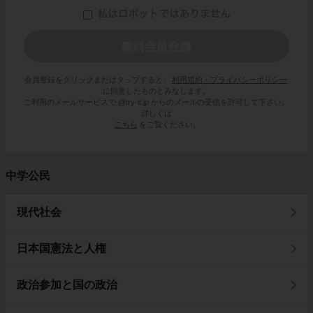
会員登録をクリックまたはタップすると、
利用規約・プライバシーポリシー
に同意したものとみなします。
ご利用のメールサービスで @try-it.jp からのメールの受信を許可して下さい。
詳しくは
こちら
をご覧ください。
中学公民
現代社会
日本国憲法と人権
政治参加と国の政治