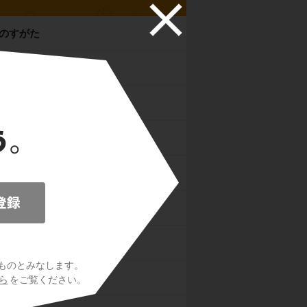
のすがた
の環境やくらし
ア州
メリカ州
メリカ州
アニア州
のすがた
ものとみなします。
環境
ら
をご覧ください。