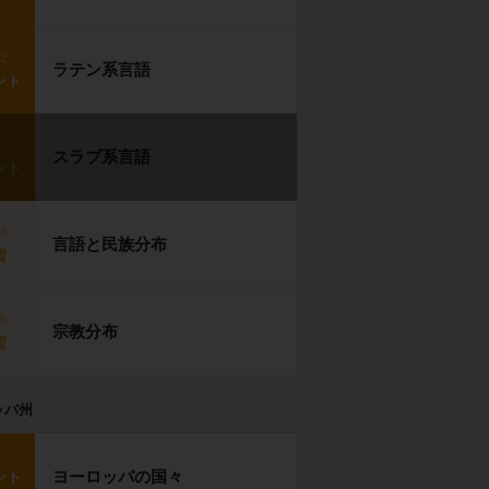
p2
ラテン系言語
ント
p3
スラブ系言語
ント
p4
言語と民族分布
習
p5
宗教分布
習
ッパ州
ヨーロッパの国々
ント