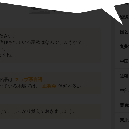
人口
資源
国と
ださい。
信仰されている宗教はなんでしょうか？
九州
い。
ますね。
中国
近畿
ド語は
スラブ系言語
れている地域では、
正教会
信仰が多い
中部
関東
けて、しっかり覚えておきましょう。
東北