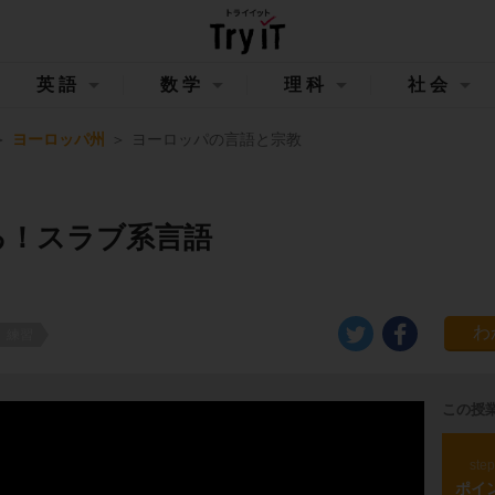
英語
数学
理科
社会
ヨーロッパ州
ヨーロッパの言語と宗教
る！スラブ系言語
練習
この授
ste
ポイ