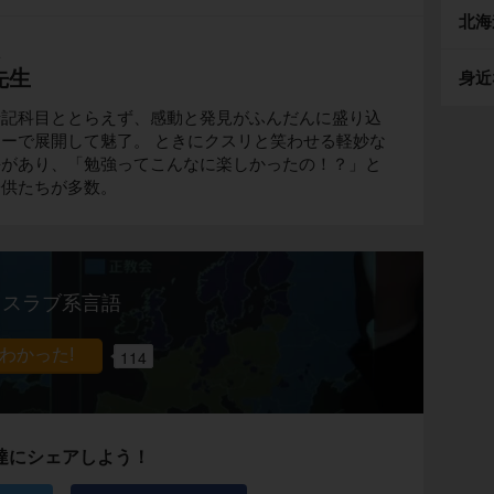
北海
生
先生
身近
暗記科目ととらえず、感動と発見がふんだんに盛り込
ーで展開して魅了。 ときにクスリと笑わせる軽妙な
評があり、「勉強ってこんなに楽しかったの！？」と
子供たちが多数。
スラブ系言語
114
達にシェアしよう！