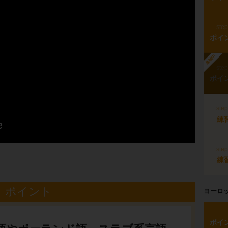
ste
ポイ
勉強中
ste
ポイ
ste
練
ste
練
ポイント
ヨーロ
ポイ