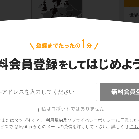
世界
世界
アジ
布です。
北ア
は、
スラブ系諸民族
に分類されていますね。
南ア
優勢
オセ
日本
クまたはタップすると、
利用規約及びプライバシーポリシー
に同意した
自然
スで @try-it.jp からのメールの受信を許可して下さい。詳しくは
こち