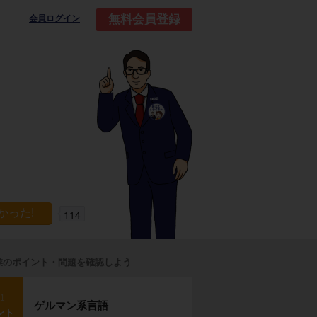
無料会員登録
会員ログイン
114
業のポイント・問題を確認しよう
p1
ゲルマン系言語
ント