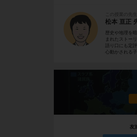
この授業の先
松本 亘正 
歴史や地理を
まれたストーリ
語り口にも定
心動かされる
友