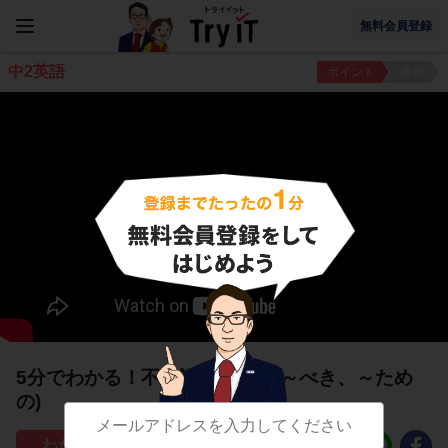
無料会員登録
中2英語
ポイント
練習
5分でわかる！不定詞の用法３(～べき、～ため
の)
718