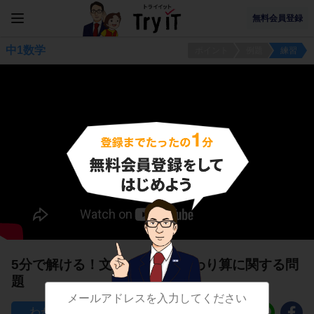
無料会員登録
中1数学
ポイント
例題
練習
5分で解ける！文字のかけ算・わり算に関する問
題
114