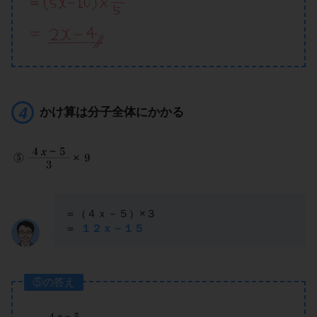
かけ算は分子全体にかかる
＝（４ｘ－５）×３
＝
１２ｘ－１５
⑤の答え