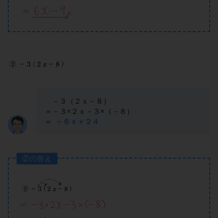
－３（２ｘ－８）
＝－３×２ｘ－３×（－８）
＝
－６ｘ＋２４
②の答え