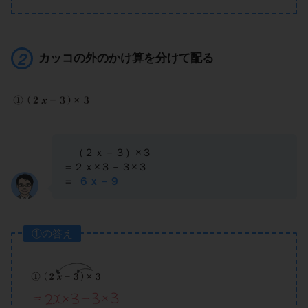
カッコの外のかけ算を分けて配る
（２ｘ－３）×３
＝２ｘ×３－３×３
＝
６ｘ－９
①の答え