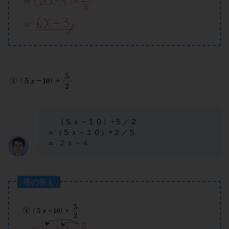
（５ｘ－１０）÷５／２
＝（５ｘ－１０）×２／５
＝
２ｘ－４
④の答え