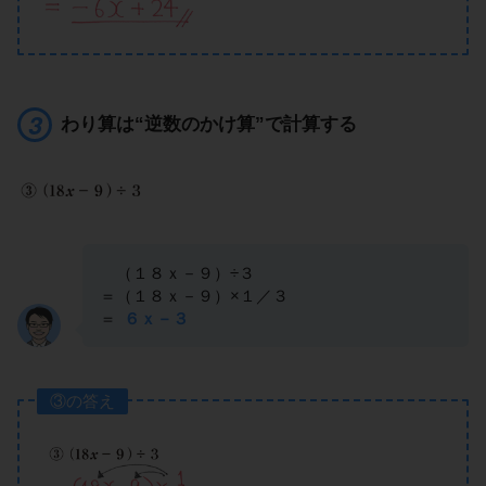
わり算は“逆数のかけ算”で計算する
（１８ｘ－９）÷３
＝（１８ｘ－９）×１／３
＝
６ｘ－３
③の答え