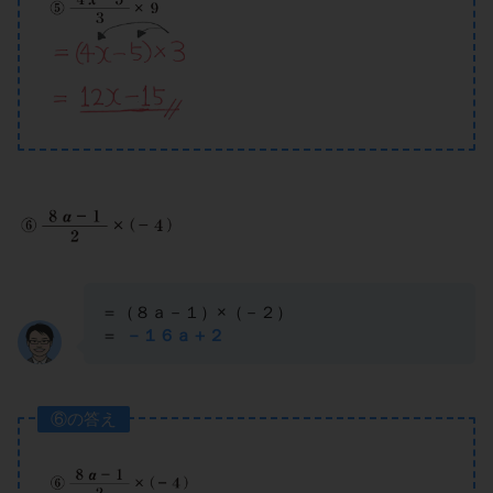
＝（８ａ－１）×（－２）
＝
－１６ａ＋２
⑥の答え