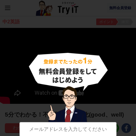
無料会員登録
中2英語
ポイント
練習
5分でわかる！不規則な比較変化(good、well)
387