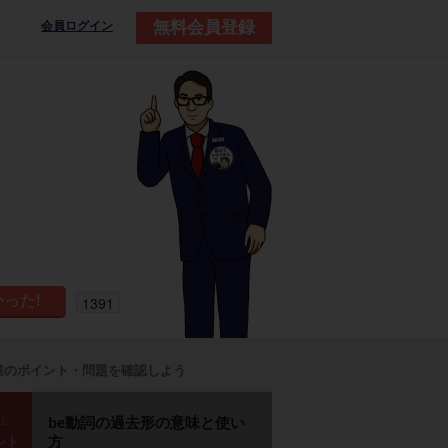
無料会員登録
会員ログイン
1391
業のポイント・問題を確認しよう
p1
be動詞の過去形の意味と使い
方
ント