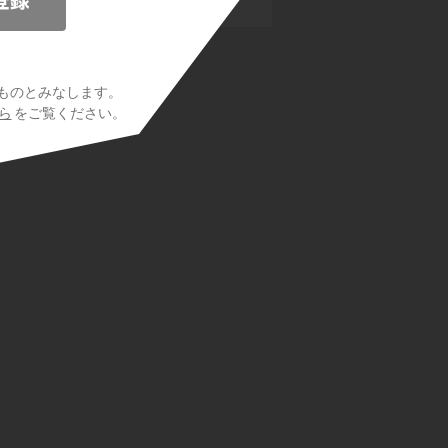
 I(you) ～?を使った文
ものとみなします。
ら
をご覧ください。