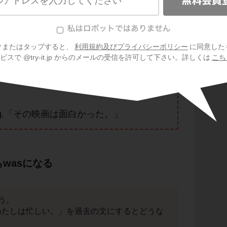
Can
。
クまたはタップすると、
利用規約及びプライバシーポリシー
に同意した
スで @try-it.jp からのメールの受信を許可して下さい。詳しくは
こち
ing.「その映画は面白い。」
sting.「その映画は面白かった。」
もwasになる
う。
sy.「わたしは忙しい。」を過去の文にするとどうな