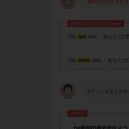
過去の話をするときは
be動詞areの過去形はwere
You
are
late.「あなた
↓
You
were
late.「あな
ポイントをまとめる
POINT