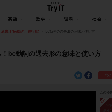
英語
数学
理科
社会
過去形(be動詞、進行形)
be動詞の過去形の意味と使い方
る！be動詞の過去形の意味と使い方
この授
勉強中
ste
ポイ