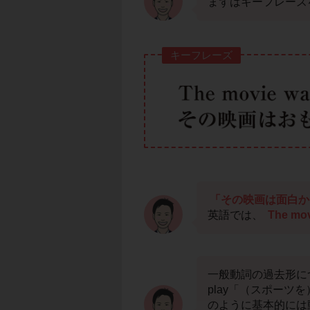
まずはキーフレーズ
キーフレーズ
「その映画は面白か
英語では、
The mov
一般動詞の過去形に
play「（スポーツを
のように基本的には