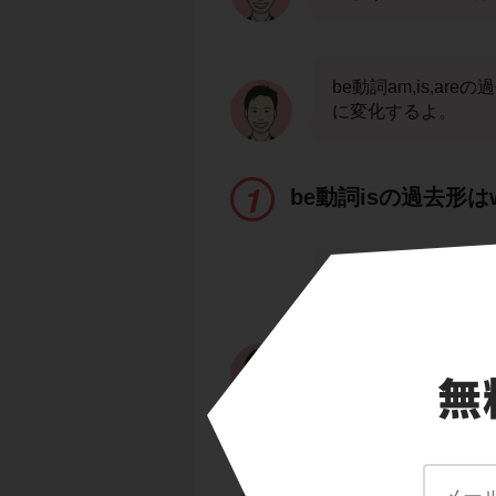
be動詞am,is,a
に変化するよ。
be動詞isの過去形は
The movie
is
interes
「その映画は面白い
The movie
was
inte
「その映画は面白か
という２つの文を比
過去の話をするときは
ね。