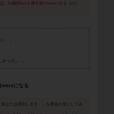
は、be動詞amを過去形のwasにする
んだ。
。
しい。」
忙しかった。」
はwereになる
late.「あなたは遅刻します。」を過去の文にしてみ