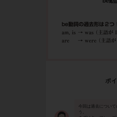
be
ポイ
今回は過去について
う。