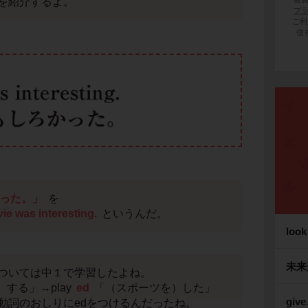
を紹介するよ。
プ
ご利
信
った。」
を
ie was interesting.
というんだ。
lo
未来形
ついては中１で学習したよね。
）する」→play
ed
「（スポーツを）した」
giv
動詞のおしりにedをつけるんだったね。