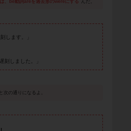
、be動詞areを過去形のwereにする
んだ。
は遅刻します。」
たは遅刻しました。」
と次の通りになるよ。