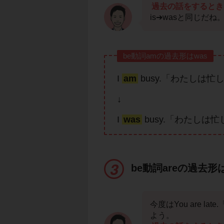
過去の話をするとき
is➔wasと同じだね
be動詞amの過去形はwas
I
am
busy.「わたしは忙
↓
I
was
busy.「わたしは
be動詞areの過去形
今度はYou are 
よう。