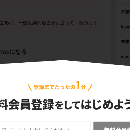
不定
reの過去形は、一般動詞の過去形と違って、次のよう
hav
未来形
wasになる
mu
接続
ting.
。」
resting.
The
った。」
べてみよう。
動名
比較
、be動詞isが過去形のwasになっている
よ