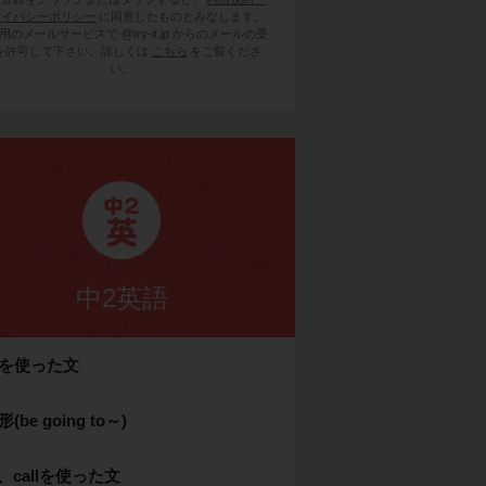
ライバシーポリシー
に同意したものとみなします。
用のメールサービスで @try-it.jp からのメールの受
を許可して下さい。詳しくは
こちら
をご覧くださ
い。
中2英語
okを使った文
(be going to～)
e、callを使った文