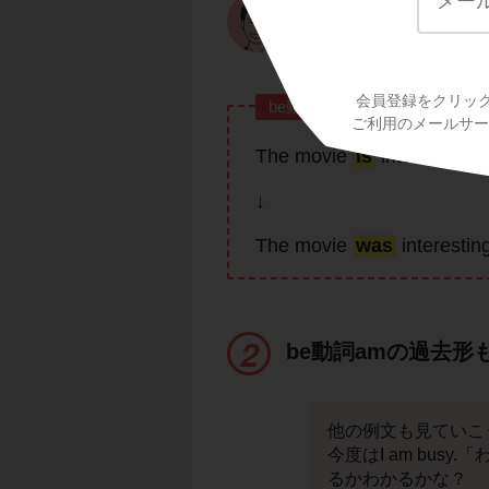
これがポイントだよ
会員登録をクリッ
be動詞isの過去形はwas
ご利用のメールサービ
The movie
is
interest
↓
The movie
was
intere
be動詞amの過去形
他の例文も見ていこ
今度はI am bu
るかわかるかな？