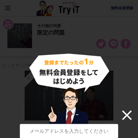
無料会員登録
その他の句形
限定の問題
ピックアップ映像授業
練習
高校漢文
限定を表す表現