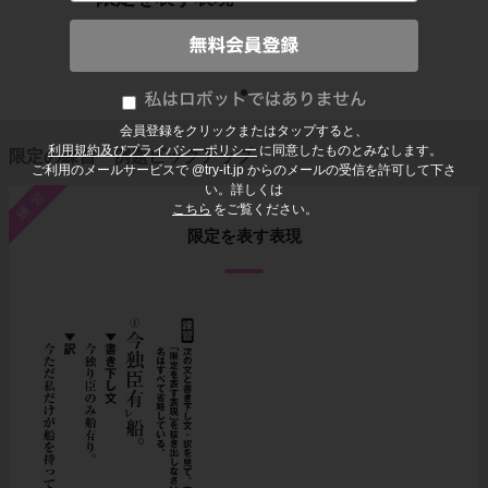
会員登録をクリックまたはタップすると、
利用規約及びプライバシーポリシー
に同意したものとみなします。
限定の練習・例題ピックアップ
ご利用のメールサービスで @try-it.jp からのメールの受信を許可して下さ
い。詳しくは
練習
こちら
をご覧ください。
限定を表す表現