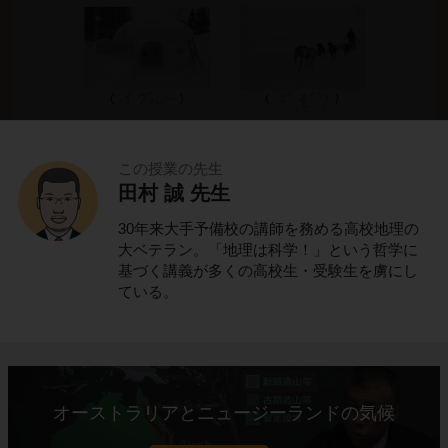
この授業の先生
田村 誠 先生
これでわかる！
30年来大手予備校の講師を務める高校地理の
ポイントの解説授業
大ベテラン。「地理は科学！」という哲学に
基づく講義が多くの高校生・受験生を虜にし
ている。
氷と雪の寒帯に住むイヌイット
北アメリカ大陸に位置する
カナダ
。
オーストラリアとニュージーランドの気候
カナダの北部は、一年中気温が低く、一年の大
半は氷と雪に覆われています。