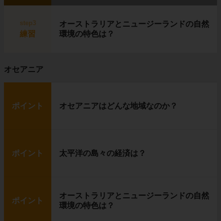
右の写真は
犬ぞり
です。
step3
オーストラリアとニュージーランドの自然
練習
環境の特色は？
イヌイットは、
狩り
を中心に生活していま
す。
オセアニア
普段は
イグルー
に住み、獲物を追いかける時
に
犬ぞり
を使います。
イヌイットたちの獲物は、
トナカイ（カリブ
ー）
や
アザラシ
です。
ポイント
オセアニアはどんな地域なのか？
農作物が育たない代わりに、獲物の肉を食べて
暮らしているというわけです。
ポイント
太平洋の島々の経済は？
オーストラリアとニュージーランドの自然
ポイント
環境の特色は？