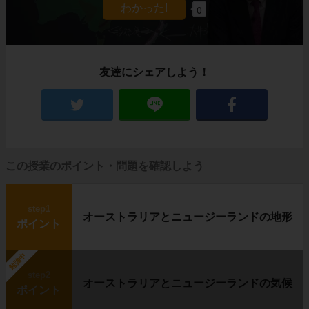
0
このような場所を
寒帯
と呼びます。
農作物も育たないほど寒いカナダ北部にも、生
活を営む人々がいます。
イヌイット
と呼ばれる人たちです。
彼らはいったいどんな暮らしをしているのでし
友達にシェアしよう！
ょうか？
住居はイグルー、移動は犬ぞり
この授業のポイント・問題を確認しよう
step1
オーストラリアとニュージーランドの地形
ポイント
勉強中
step2
オーストラリアとニュージーランドの気候
ポイント
左の写真に写っているのは、
イグルー
と呼ば
れる、雪や氷で作った建物です。