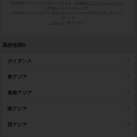
会員登録をクリックまたはタップすると、
利用規約・プライバシーポリシー
に同意したものとみなします。
ご利用のメールサービスで @try-it.jp からのメールの受信を許可して下さい。
詳しくは
こちら
をご覧ください。
高校地理B
ガイダンス
東アジア
東南アジア
南アジア
西アジア