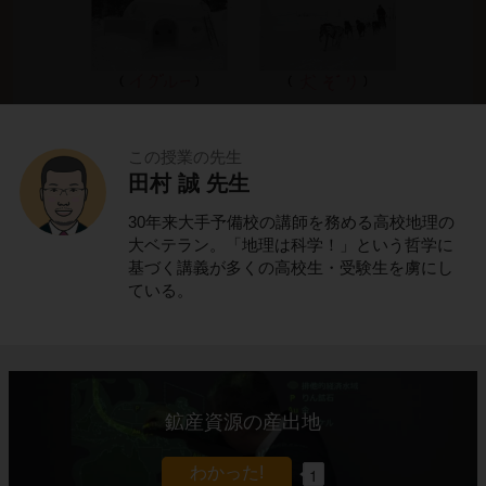
この授業の先生
田村 誠 先生
これでわかる！
30年来大手予備校の講師を務める高校地理の
ポイントの解説授業
大ベテラン。「地理は科学！」という哲学に
基づく講義が多くの高校生・受験生を虜にし
ている。
氷と雪の寒帯に住むイヌイット
北アメリカ大陸に位置する
カナダ
。
鉱産資源の産出地
カナダの北部は、一年中気温が低く、一年の大
半は氷と雪に覆われています。
1
このような場所を
寒帯
と呼びます。