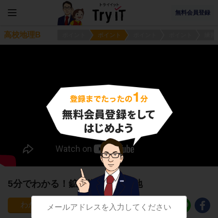
無料会員登録
高校地理B
ポイント
ポイント
ポイント
ポイント
練習
5分でわかる！鉱産資源の産出地
1