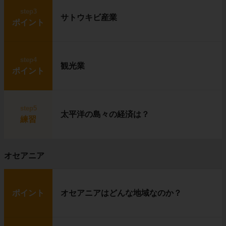
step3
サトウキビ産業
ポイント
イヌイットは、
狩り
を中心に生活していま
す。
step4
普段は
イグルー
に住み、獲物を追いかける時
観光業
ポイント
に
犬ぞり
を使います。
イヌイットたちの獲物は、
トナカイ（カリブ
ー）
や
アザラシ
です。
農作物が育たない代わりに、獲物の肉を食べて
step5
太平洋の島々の経済は？
暮らしているというわけです。
練習
オセアニア
ポイント
オセアニアはどんな地域なのか？