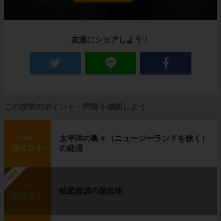
農作物も育たないほど寒いカナダ北部にも、生
活を営む人々がいます。
イヌイット
と呼ばれる人たちです。
彼らはいったいどんな暮らしをしているのでし
友達にシェアしよう！
ょうか？
住居はイグルー、移動は犬ぞり
この授業のポイント・問題を確認しよう
step1
太平洋の島々（ニュージーランドを除く）
ポイント
の経済
勉強中
step2
鉱産資源の産出地
ポイント
左の写真に写っているのは、
イグルー
と呼ば
れる、雪や氷で作った建物です。
右の写真は
犬ぞり
です。