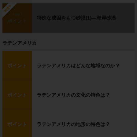
右の写真は
犬ぞり
です。
勉強中
step3
特殊な成因をもつ砂漠(1)―海岸砂漠
ポイント
イヌイットは、
狩り
を中心に生活していま
す。
ラテンアメリカ
普段は
イグルー
に住み、獲物を追いかける時
に
犬ぞり
を使います。
イヌイットたちの獲物は、
トナカイ（カリブ
ー）
や
アザラシ
です。
ポイント
ラテンアメリカはどんな地域なのか？
農作物が育たない代わりに、獲物の肉を食べて
暮らしているというわけです。
ポイント
ラテンアメリカの文化の特色は？
ポイント
ラテンアメリカの地形の特色は？