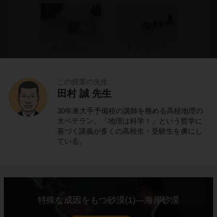
この授業の先生
田村 誠 先生
これでわかる！
30年来大手予備校の講師を務める高校地理の
ポイントの解説授業
大ベテラン。「地理は科学！」という哲学に
基づく講義が多くの高校生・受験生を虜にし
ている。
氷と雪の寒帯に住むイヌイット
北アメリカ大陸に位置する
カナダ
。
特殊な成因をもつ砂漠(1)―海岸砂漠
カナダの北部は、一年中気温が低く、一年の大
半は氷と雪に覆われています。