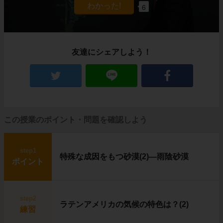
6
このような場所を
寒帯
と呼びます。
農作物も育たないほど寒いカナダ北部にも、生
活を営む人々がいます。
イヌイット
と呼ばれる人たちです。
彼らはいったいどんな暮らしをしているのでし
友達にシェアしよう！
ょうか？
住居はイグルー、移動は犬ぞり
この授業のポイント・問題を確認しよう
step1
特殊な成因をもつ砂漠(2)―雨陰砂漠
ポイント
step2
ラテンアメリカの気候の特色は？(2)
練習
左の写真に写っているのは、
イグルー
と呼ば
れる、雪や氷で作った建物です。