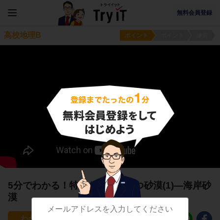
無料会員登録
高校地理B
ポイント
ポイント
練習
5分でわかる！特殊な成因をもつ砂漠(1)―海岸砂
漠
6