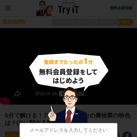
無料会員登録
高校地理B
ポイント
ポイント
ポイント
練習
5分で解ける！アングロアメリカの農牧業の特色
は？(3)に関する問題
1