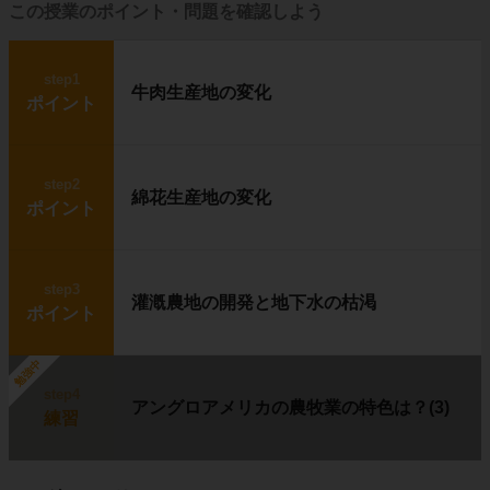
そんな気候の中で暮らしているのが
イヌイッ
この授業のポイント・問題を確認しよう
ト
です。
step1
牛肉生産地の変化
ポイント
イヌイットの生活の中心は
狩り
で、アザラシ
や
カリブー（野生のトナカイ）
を捕って食べ
ています。
step2
綿花生産地の変化
ポイント
雪や氷を固めて作ったイヌイットの住居を、
イ
グルー
と呼びます。
step3
灌漑農地の開発と地下水の枯渇
ポイント
答え
勉強中
step4
アングロアメリカの農牧業の特色は？(3)
練習