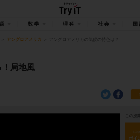
語
数学
理科
社会
国
アングロアメリカ
アングロアメリカの気候の特色は？
る！局地風
この授
ste
ポイ