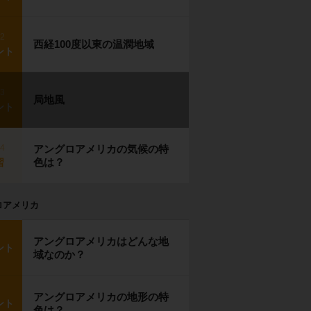
p2
西経100度以東の温潤地域
ント
p3
局地風
ント
p4
アングロアメリカの気候の特
色は？
習
ロアメリカ
アングロアメリカはどんな地
ント
域なのか？
アングロアメリカの地形の特
ント
色は？