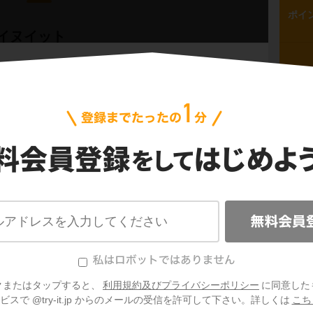
ポイ
イヌイット
生
ポイ
生
置する
カナダ
。
年中気温が低く、一年の大半は氷と雪に覆われ
備校の講師を務める高校地理の大ベテラン。「地理は
う哲学に基づく講義が多くの高校生・受験生を虜にし
ポイ
寒帯
と呼びます。
ど寒いカナダ北部にも、生活を営む人々がいま
れる人たちです。
問
な暮らしをしているのでしょうか？
局地風
1
動は犬ぞり
クまたはタップすると、
利用規約及びプライバシーポリシー
に同意した
スで @try-it.jp からのメールの受信を許可して下さい。詳しくは
こち
達にシェアしよう！