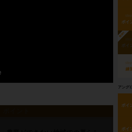
ste
ポイ
勉強中
ste
ポイ
ste
練
アング
ポイ
ポイント
ポイ