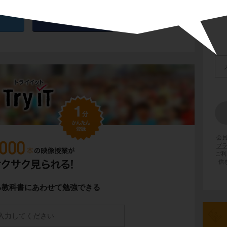
るのは、
イグルー
と呼ばれる、雪や氷で作っ
です。
会
プ
ご利
信
り
を中心に生活しています。
住み、獲物を追いかける時に
犬ぞり
を使いま
る教科書にあわせて勉強できる
物は、
トナカイ（カリブー）
や
アザラシ
で
わりに、獲物の肉を食べて暮らしているという