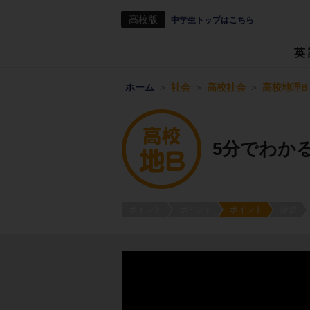
高校版
中学生トップはこちら
英
ホーム
社会
高校社会
高校地理B
5分でわか
ポイント
ポイント
ポイント
練習