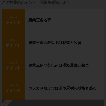
そんな気候の中で暮らしているのが
イヌイッ
この授業のポイント・問題を確認しよう
ト
です。
step1
農業三角地帯
ポイント
イヌイットの生活の中心は
狩り
で、アザラシ
や
カリブー（野生のトナカイ）
を捕って食べ
ています。
step2
農業三角地帯以北は林業と牧畜
ポイント
雪や氷を固めて作ったイヌイットの住居を、
イ
グルー
と呼びます。
step3
農業三角地帯以南は灌漑農業と牧畜
ポイント
答え
step4
カフカス地方では茶や果樹の栽培も盛ん
ポイント
勉強中