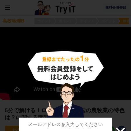
無料会員登録
高校地理B
ポイント
ポイント
ポイント
ポイント
練習
5分で解ける！ロシアと周辺諸国の農牧業の特色
は？に関する問題
0