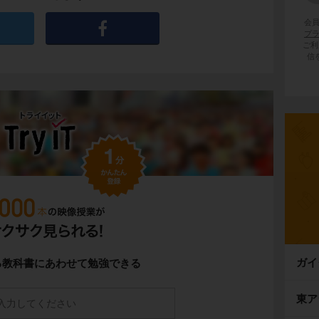
会
プ
ご利
信
るのは、
イグルー
と呼ばれる、雪や氷で作っ
です。
り
を中心に生活しています。
住み、獲物を追いかける時に
犬ぞり
を使いま
ガイ
る教科書にあわせて勉強できる
物は、
トナカイ（カリブー）
や
アザラシ
で
東ア
わりに、獲物の肉を食べて暮らしているという