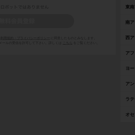
東南
南ア
西ア
利用規約・プライバシーポリシー
に同意したものとみなします。
 からのメールの受信を許可して下さい。詳しくは
こちら
をご覧ください。
アフ
ヨー
アン
ラテ
オセ