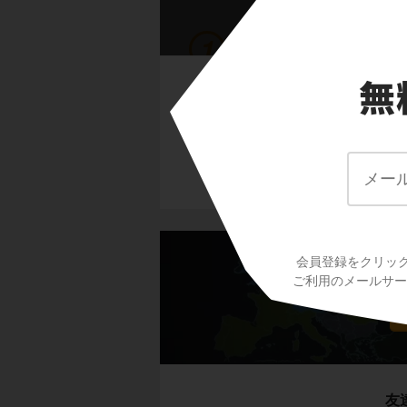
氷と雪の寒帯に住む
この授業の先
田村 誠 先
北アメリカ大陸に位
カナダの北部は、一
30年来大手予
ています。
科学！」とい
このような場所を
ている。
農作物も育たないほ
す。
イヌイット
と呼ば
彼らはいったいどん
会員登録をクリッ
ヨ
ご利用のメールサービ
住居はイグルー、移
友