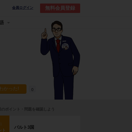
無料会員登録
会員ログイン
語
0
業のポイント・問題を確認しよう
p1
バルト3国
ント