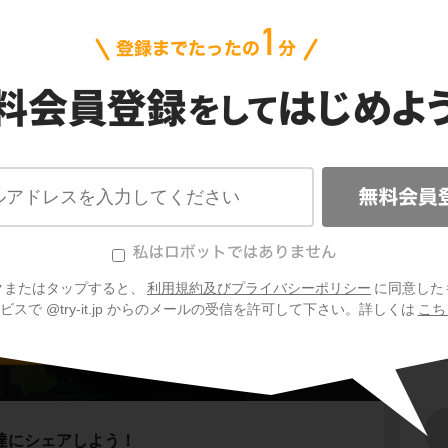
問
イヌイット
生
生
置する
カナダ
。
年中気温が低く、一年の大半は氷と雪に覆われ
備校の講師を務める高校地理の大ベテラン。「地理は
う哲学に基づく講義が多くの高校生・受験生を虜にし
寒帯
と呼びます。
ど寒いカナダ北部にも、生活を営む人々がいま
れる人たちです。
な暮らしをしているのでしょうか？
クまたはタップすると、
利用規約及びプライバシーポリシー
に同意した
ーロッパロシア3国
スで @try-it.jp からのメールの受信を許可して下さい。詳しくは
こち
0
動は犬ぞり
達にシェアしよう！