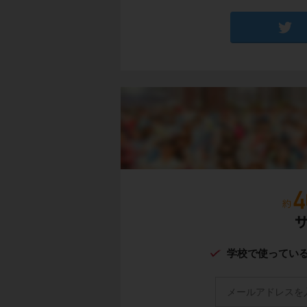
左の写真に写ってい
た建物です。
右の写真は
犬ぞり
イヌイットは、
狩
普段は
イグルー
に
学校で使ってい
す。
イヌイットたちの獲
す。
農作物が育たない代