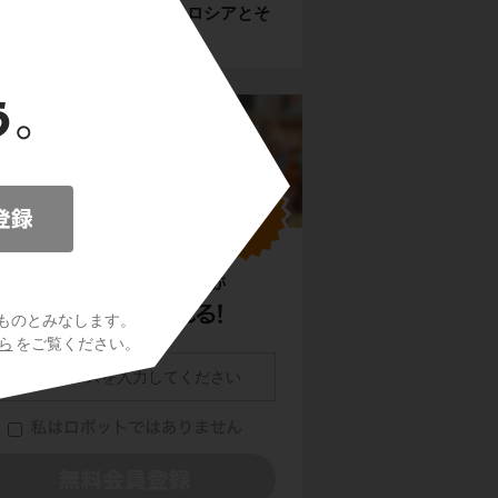
【確認テスト】―ロシアとそ
題
の周辺諸国
ものとみなします。
ら
をご覧ください。