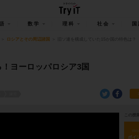
語
数学
理科
社会
国
ロシアとその周辺諸国
旧ソ連を構成していた15か国の特色は？
る！ヨーロッパロシア3国
ト
練習
この授
ste
ポイ