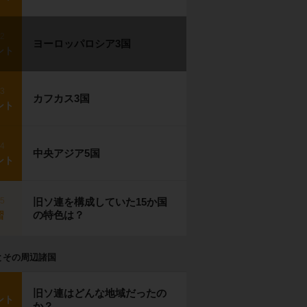
p2
ヨーロッパロシア3国
ント
p3
カフカス3国
ント
p4
中央アジア5国
ント
p5
旧ソ連を構成していた15か国
の特色は？
習
とその周辺諸国
旧ソ連はどんな地域だったの
ント
か？