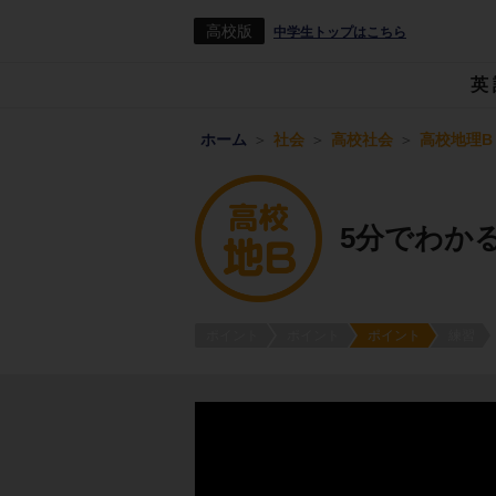
高校版
中学生トップはこちら
英
ホーム
社会
高校社会
高校地理B
5分でわか
ポイント
ポイント
ポイント
練習