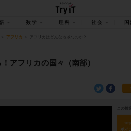
語
数学
理科
社会
国
アフリカ
アフリカはどんな地域なのか？
る！アフリカの国々（南部）
この授
ste
ポイ