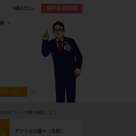
無料会員登録
会員ログイン
語
1
業のポイント・問題を確認しよう
p1
アフリカの国々（北部）
ント