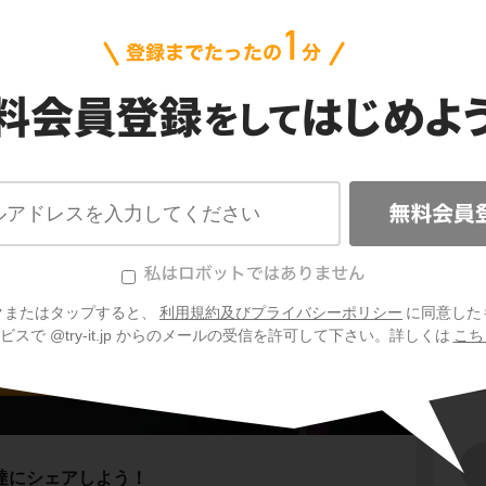
問
イヌイット
生
生
置する
カナダ
。
年中気温が低く、一年の大半は氷と雪に覆われ
備校の講師を務める高校地理の大ベテラン。「地理は
う哲学に基づく講義が多くの高校生・受験生を虜にし
寒帯
と呼びます。
ど寒いカナダ北部にも、生活を営む人々がいま
れる人たちです。
な暮らしをしているのでしょうか？
クまたはタップすると、
利用規約及びプライバシーポリシー
に同意した
リカの国々（南部）
スで @try-it.jp からのメールの受信を許可して下さい。詳しくは
こち
1
動は犬ぞり
達にシェアしよう！