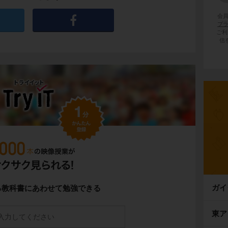
会
プ
ご利
信
るのは、
イグルー
と呼ばれる、雪や氷で作っ
です。
り
を中心に生活しています。
住み、獲物を追いかける時に
犬ぞり
を使いま
ガイ
る教科書にあわせて勉強できる
物は、
トナカイ（カリブー）
や
アザラシ
で
東ア
わりに、獲物の肉を食べて暮らしているという