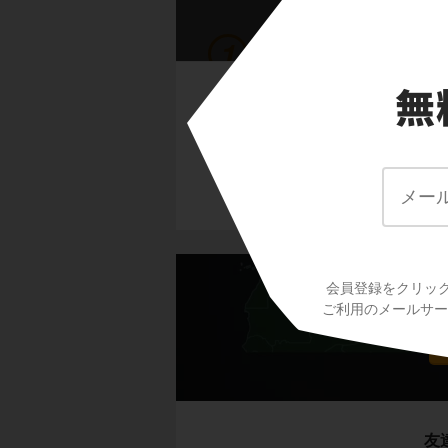
氷と雪の寒帯に住む
この授業の先
田村 誠 先
北アメリカ大陸に位
カナダの北部は、一
30年来大手予
ています。
科学！」とい
このような場所を
ている。
農作物も育たないほ
す。
イヌイット
と呼ば
彼らはいったいどん
会員登録をクリッ
アフ
ご利用のメールサービ
住居はイグルー、移
友