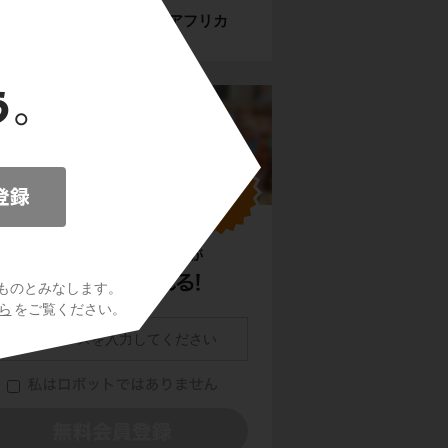
【確認テスト】―アフリカ
題
ものとみなします。
ら
をご覧ください。