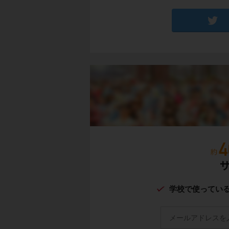
左の写真に写ってい
た建物です。
右の写真は
犬ぞり
イヌイットは、
狩
普段は
イグルー
に
学校で使ってい
す。
イヌイットたちの獲
す。
農作物が育たない代