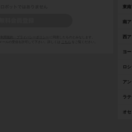
東南
南ア
西ア
利用規約・プライバシーポリシー
に同意したものとみなします。
 からのメールの受信を許可して下さい。詳しくは
こちら
をご覧ください。
ヨー
ロシ
アン
ラテ
オセ