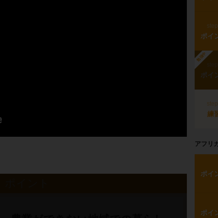
ste
ポイ
勉強中
ste
ポイ
ste
練
アフリ
ポイ
ポイント
ポイ