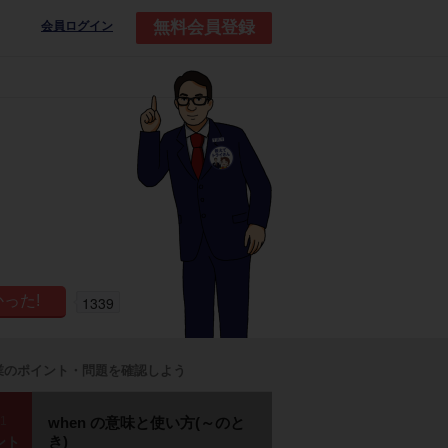
無料会員登録
会員ログイン
1339
業のポイント・問題を確認しよう
p1
when の意味と使い方(～のと
き)
ント