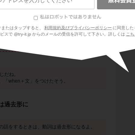
Can
クまたはタップすると、
利用規約及びプライバシーポリシー
に同意した
s ten
.
スで @try-it.jp からのメールの受信を許可して下さい。詳しくは
こち
阪に住んでいました。」
は同じだね。
、「when＋文」をつけたそう。
は過去形に
の話をするときは、動詞は過去形になるよ。