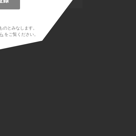
 I(you) ～?を使った文
ものとみなします。
ら
をご覧ください。