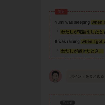
例文
Yumi was sleeping
when I
「
わたしが電話をしたと
It was raining
when I got 
「
わたしが起きたとき、
ポイントをまとめる