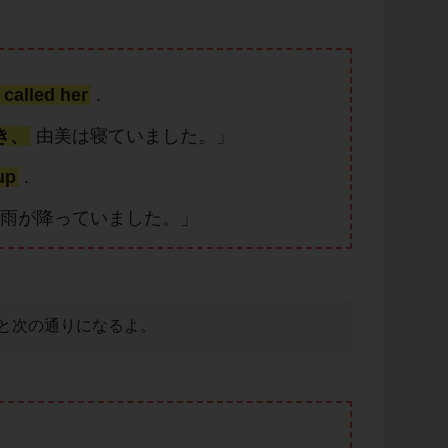
 called her
.
き、
由美は寝ていました。」
up
.
雨が降っていました。」
と次の通りになるよ。