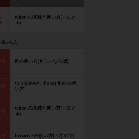
p2
when の意味と使い方(～のと
き)
習
を使った文
if の使い方(もし～ならば)
ント
think(know、hope) that の使
ント
い方
when の意味と使い方(～のと
ント
き)
because の使い方(～なので)
ント