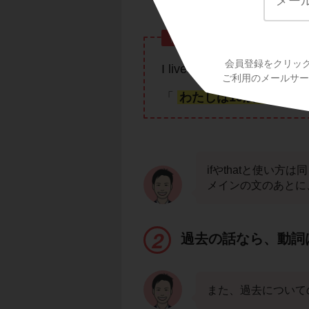
例文
会員登録をクリッ
I lived in Osaka
when I wa
ご利用のメールサービ
「
わたしは10歳のとき
大
ifやthatと使い方
メインの文のあとに
過去の話なら、動詞
また、過去について