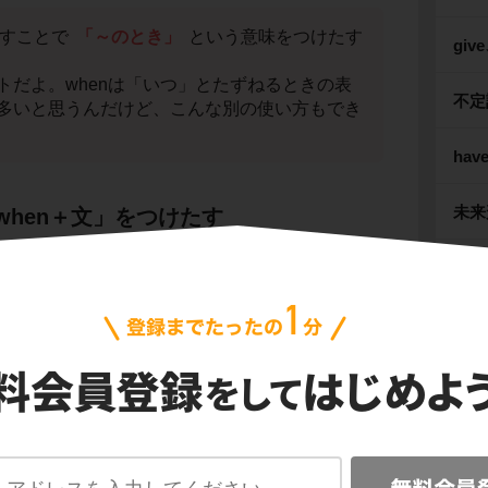
すことで
「～のとき」
という意味をつけたす
giv
トだよ。whenは「いつ」とたずねるときの表
不定
多いと思うんだけど、こんな別の使い方もでき
hav
未来形
when＋文」をつけたす
mu
n＋文」の使い方をみていこう。
The
動名
sakaは「わたしは大阪に住んでいました。」という意味
比較
しが１０歳のとき」とつけたすときは次のよう