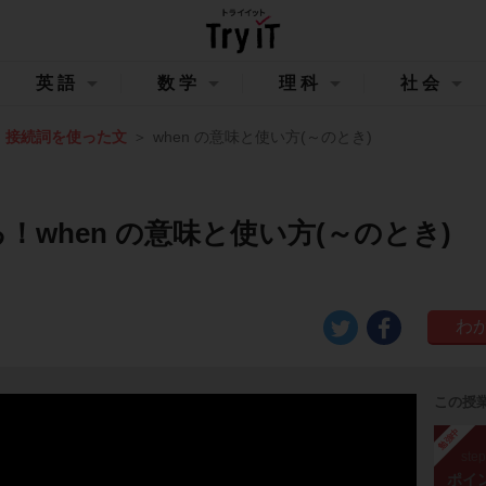
英語
数学
理科
社会
接続詞を使った文
when の意味と使い方(～のとき)
！when の意味と使い方(～のとき)
この授
勉強中
ste
ポイ