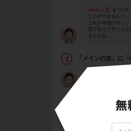
when＋文
をつけた
ことができるんだ。
これが今回のポイン
現で覚えてきた人が
るんだね。
「メインの文」に「
他の文でも「whe
I lived in O
だね。
このあとに、「わた
にするんだ。