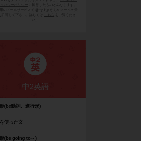
ライバシーポリシー
に同意したものとみなします。
用のメールサービスで @try-it.jp からのメールの受
を許可して下さい。詳しくは
こちら
をご覧くださ
い。
中2英語
形(be動詞、進行形)
okを使った文
(be going to～)