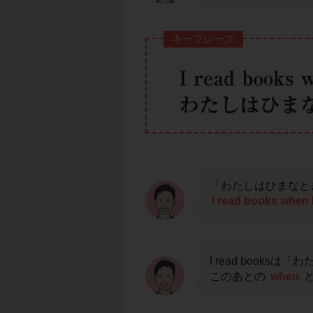
キーフレーズ
「わたしはひまなと
I read books when I
I read book
このあとの
when
と